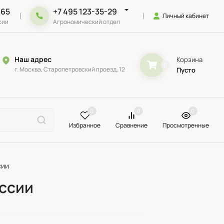
-65
+7 495 123-35-29
Личный кабинет
сии
Агрономический отдел
Наш адрес
Корзина
0
г. Москва, Старопетровский проезд, 12
Пусто
0
0
0
Избранное
Сравнение
Просмотренные
сии
оссии