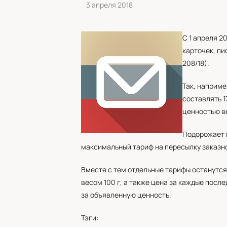
3 апреля 2018
С 1 апреля 2
карточек, пи
208/18).
Так, наприме
составлять 17
ценностью вес
Подорожает 
максимальный тариф на пересылку заказной
Вместе с тем отдельные тарифы останутся
весом 100 г, а также цена за каждые посл
за объявленную ценность.
Тэги: