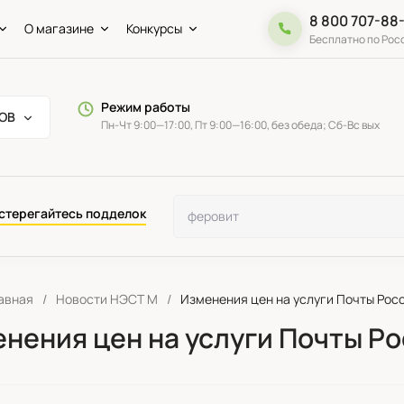
8 800 707-88
О магазине
Конкурсы
Бесплатно по Рос
Режим работы
ОВ
Пн-Чт 9:00—17:00, Пт 9:00—16:00, без обеда; Сб-Вс вых
стерегайтесь подделок
авная
/
Новости НЭСТ М
/
Изменения цен на услуги Почты Рос
нения цен на услуги Почты Р