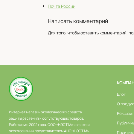
Почта России
Написать комментарий
Для того, чтобы оставить комментарий, п
КОМПА
Блог
О продук
Интернет магазин экологических средств
Реквизи
защиты растений и сопутствующих товаров.
Публичн
Работаем с 2002 года. ООО «НЭСТ М» является
эксклюзивным представителем АНО «НЭСТ М»
Политик