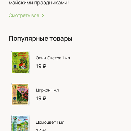
майскими праздниками!
Смотреть все
Популярные товары
Эпин-Экстра 1 мл
19
₽
Циркон 1 мл
19
₽
Домоцвет 1 мл
17
₽