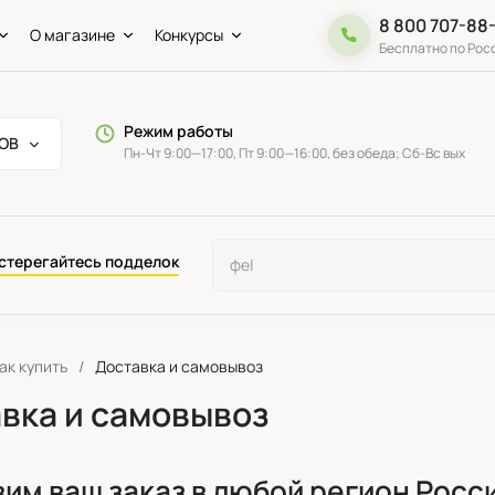
8 800 707-88
О магазине
Конкурсы
Бесплатно по Рос
Режим работы
ОВ
Пн-Чт 9:00—17:00, Пт 9:00—16:00, без обеда; Сб-Вс вых
стерегайтесь подделок
ак купить
/
Доставка и самовывоз
вка и самовывоз
им ваш заказ в любой регион Росс