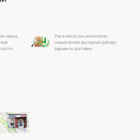
ем перед
Раз в месяц мы мониторим
твие
новые более выгодные для вас
тности
варианты доставки