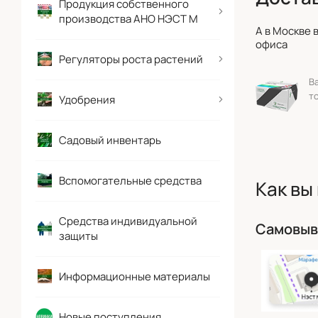
Продукция собственного
производства АНО НЭСТ М
А в Москве 
офиса
Регуляторы роста растений
В
т
Удобрения
Садовый инвентарь
Вспомогательные средства
Как вы
Средства индивидуальной
Самовыв
защиты
Информационные материалы
Новые поступления