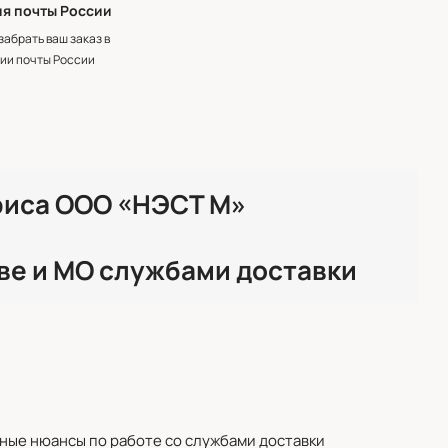
я почты России
забрать ваш заказ в
ии почты России
фиса ООО «НЭСТ М»
ве и МО службами доставки
жные нюансы по работе со службами доставки