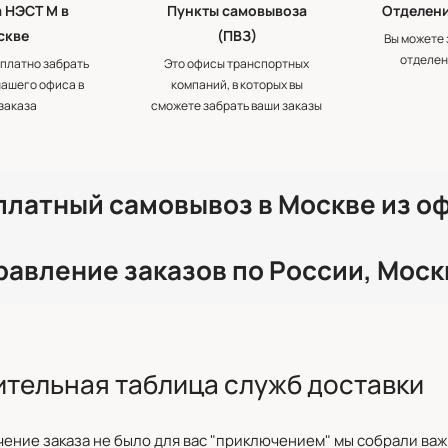
 НЭСТ М в
Пункты самовывоза
Отделени
скве
(ПВЗ)
Вы можете 
отделен
платно забрать
Это офисы транспортных
нашего офиса в
компаний, в которых вы
заказа
сможете забрать ваши заказы
платный самовывоз в Москве из о
равление заказов по России, Моск
тельная таблица служб доставки
ение заказа не было для вас "приключением" мы собрали ва