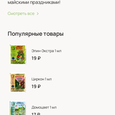
майскими праздниками!
Смотреть все
Популярные товары
Эпин-Экстра 1 мл
19
₽
Циркон 1 мл
19
₽
Домоцвет 1 мл
17
₽