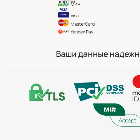
картой
МИР
Visa
MasterCard
Yandex Pay
Ваши данные надеж