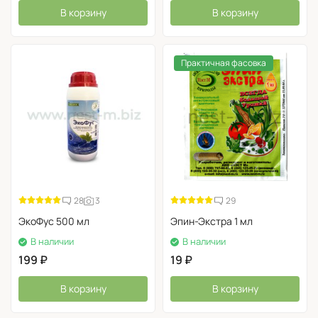
Приготовление баковой смеси Цитовита и Циркона
В корзину
В корзину
Практичная фасовка
28
3
29
ЭкоФус 500 мл
Эпин-Экстра 1 мл
В наличии
В наличии
199
₽
19
₽
В корзину
В корзину