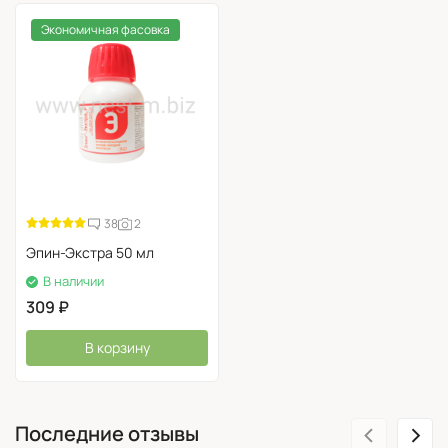
Приготовление баковой смеси Экофуса и Циркона
Экономичная фасовка
38
2
Эпин-Экстра 50 мл
В наличии
309
₽
В корзину
‹
›
Последние отзывы