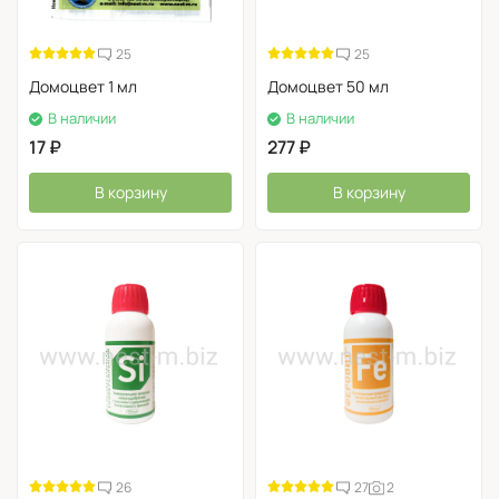
25
25
Домоцвет 1 мл
Домоцвет 50 мл
В наличии
В наличии
17
₽
277
₽
В корзину
В корзину
Приготовление баковой смеси Эпин-Экстра и
26
27
2