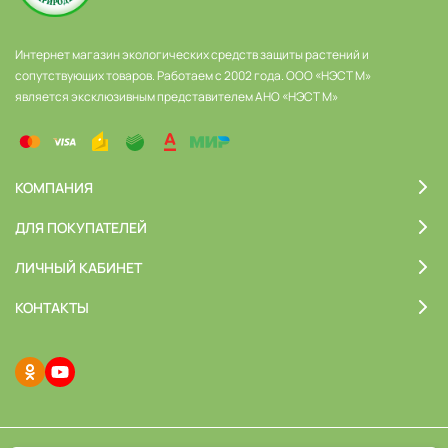
Приготовление баковой смеси Феровита и
Домоцвета
Интернет магазин экологических средств защиты растений и
сопутствующих товаров. Работаем с 2002 года. ООО «НЭСТ М»
является эксклюзивным представителем АНО «НЭСТ М»
КОМПАНИЯ
ДЛЯ ПОКУПАТЕЛЕЙ
ЛИЧНЫЙ КАБИНЕТ
КОНТАКТЫ