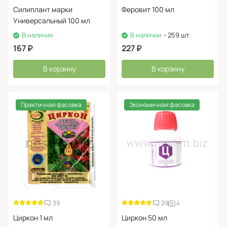
Экофуса
Силиплант марки
Феровит 100 мл
Универсальный 100 мл
В наличии
В наличии
- 259 шт.
167
₽
227
₽
В корзину
В корзину
Практичная фасовка
Экономичная фасовка
39
29
4
Циркон 1 мл
Циркон 50 мл