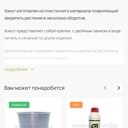
Хомут изготовлен из пластичного материала позволяющий
закрепить растение в несколько оборотов.
Хомут представляет собой крепеж с двойным замком в виде
петель и сечений по длине изделия.
Двойной замок позволяет закрепить изделие на растении в
два оборота формируя восьмерку.
подробнее
Хомут очень удобен для подвязывания томатов, огурцов и др.
растений. Также хомут применяется на вьющихся комнатных
‹
›
растениях.
Вам может понадобится
Длина изделия - 13 см
Новинка!
Хит!
Длина сечений - 6 см